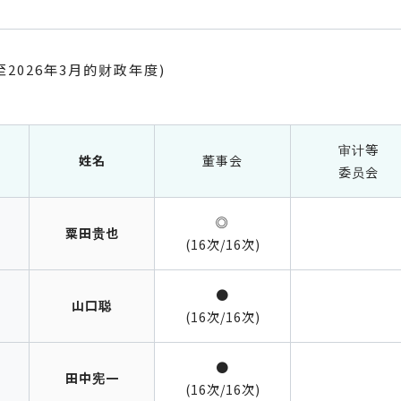
2026年3月的财政年度)
审计等
姓名
董事会
委员会
◎
粟田贵也
(16次/16次)
●
山口聪
(16次/16次)
●
田中宪一
(16次/16次)