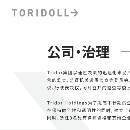
公司・治理
Tridor集团以通过决策的迅速化来
营的监查、监督机关设置监查等委员会
议、行使表决权。同时召开的监查等委
Tridor Holdings为了提高中
在保持健全性和透明性的同时，建立了能
同时，选任3名具有律师资格和其他企