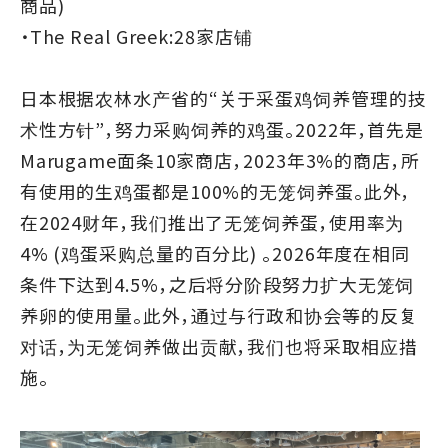
商品)
・The Real Greek:28家店铺
日本根据农林水产省的“关于采蛋鸡饲养管理的技
术性方针”，努力采购饲养的鸡蛋。2022年，首先是
Marugame面条10家商店，2023年3%的商店，所
有使用的生鸡蛋都是100%的无笼饲养蛋。此外，
在2024财年，我们推出了无笼饲养蛋，使用率为
4% (鸡蛋采购总量的百分比) 。2026年度在相同
条件下达到4.5%，之后将分阶段努力扩大无笼饲
养卵的使用量。此外，通过与行政和协会等的反复
对话，为无笼饲养做出贡献，我们也将采取相应措
施。