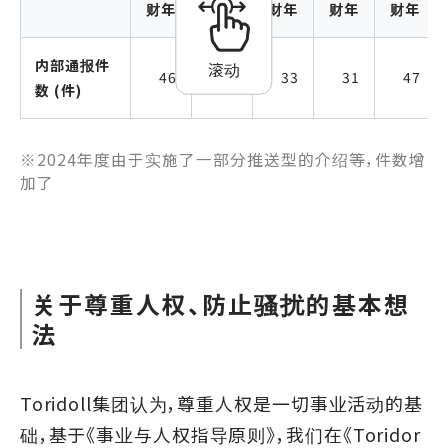
财年
财年
财年
财年
财年
内部通报件
滚动
46
56
33
31
47
数 (件)
※2024年度由于实施了一部分推送型的介绍等，件数增
加了
关于尊重人权、防止骚扰的基本想
法
Toridoll集团认为，尊重人权是一切事业活动的基
础，基于《事业与人权指导原则》，我们在《
Toridor