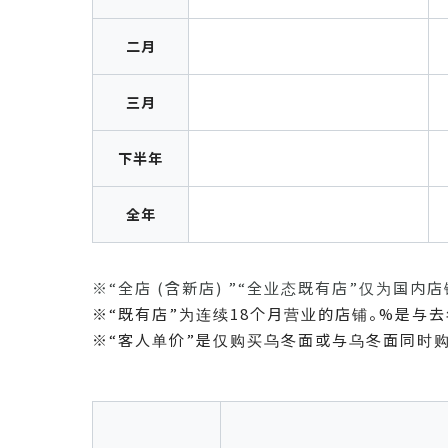
二月
三月
下半年
全年
※“全店 (含新店) ”“全业态既有店”仅为国内
※“既有店”为连续18个月营业的店铺。%是与
※“客人单价”是仅购买乌冬面或与乌冬面同时