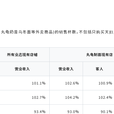
、丸龟奶昔乌冬面等外卖商品)的销售杯数。不包括只购买天妇
所有业态现有店铺
丸龟制面现有店
营业收入
营业收入
客人
101.1%
102.6%
100.9%
102.7%
104.2%
102.4%
93.4%
93.0%
90.1%