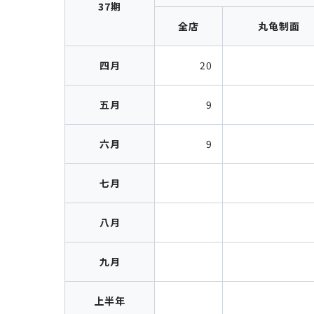
37期
全店
丸龟制面
四月
20
五月
9
六月
9
七月
八月
九月
上半年