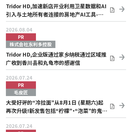
Tridor HD,加速新店开业利用卫星数据和AI
引入与土地所有者连接的房地产AI工具-利
用AI进行位置开发和销售预测，推进开店判
2026.08.04
断和开发过程-
PR
株式会社东利多控股
Tridor HD,企业版通过家乡纳税通过区域推
广收到香川县和丸龟市的感谢信
2026.07.24
PR
毛皮匠
大受好评的“冷拉面”从8月1日 (星期六)起
再次升级!新发售包括“柠檬”・“泡菜”的鬼泥
在内的4种商品!
2026.07.24