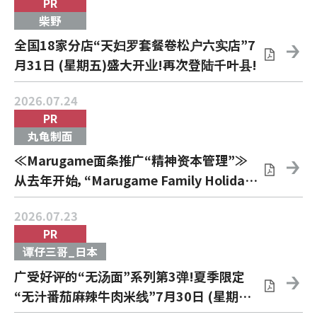
PR
柴野
全国18家分店“天妇罗套餐卷松户六实店”7
月31日 (星期五)盛大开业!再次登陆千叶县!
2026.07.24
PR
丸龟制面
≪Marugame面条推广“精神资本管理”≫
从去年开始，“Marugame Family Holiday”
为员工的家人和重要人物创造了时间我们决
2026.07.23
定于2026年7月29日 (星期三)在全国范围
PR
内关闭Marugame面条
谭仔三哥_日本
广受好评的“无汤面”系列第3弹!夏季限定
“无汁番茄麻辣牛肉米线”7月30日 (星期四)
开始销售!同时销售《Youngie Gamloty》