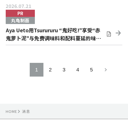
2026.07.21
PR
丸龟制面
Aya Ueto用Tsurururu “鬼好吃!”享受“赤
鬼萝卜泥”与免费调味料和配料蔓延的味道
“辣辣油”
1
2
3
4
5
HOME
消息