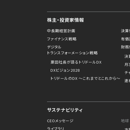
株主・投資家情報
中長期経営計画
決算
ファイナンス戦略
有価
デジタル
財務
トランスフォーメーション戦略
決
粟田社長が語るトリドールDX
月
DXビジョン2028
チ
トリドールのDX ～これまでとこれから～
連
サステナビリティ
CEOメッセージ
地球
ライブラリ
方