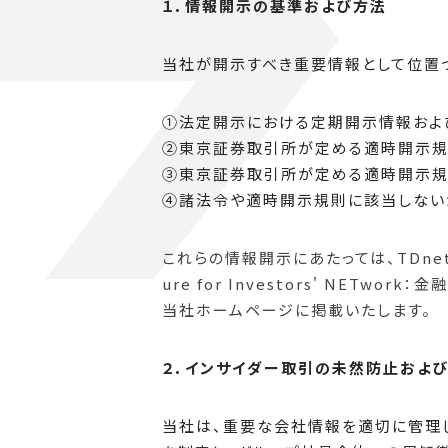
１．情報開示の基準および方法
当社が開示すべき重要情報として位置づ
①法定開示における定期開示情報およ
➁東京証券取引所が定める適時開示規
③東京証券取引所が定める適時開示規
④諸法令や適時開示規則に該当しない
これらの情報開示にあたっては、TDnet（Tim
ure for Investors' N
当社ホームページに掲載いたします。
２．インサイダー取引の未然防止およ
当社は、重要な会社情報を適切に管理