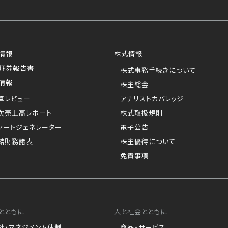
情報
株式情報
証券報告書
株式事務手続きについて
情報
株主総会
算レビュー
アナリストカバレッジ
次売上高レポート
株式取扱規則
ャートジェネレーター
電子公告
結財務諸表
株主優待について
免責事項
とともに
人と社会とともに
針・マネジメント体制
商品・サービス