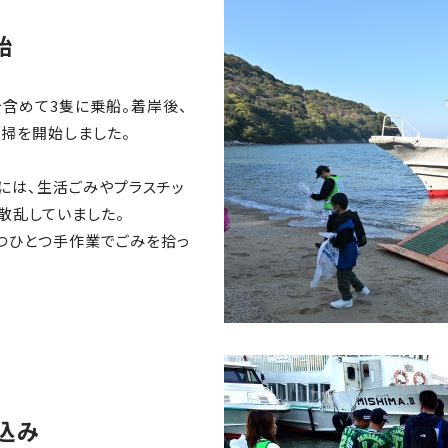
始
含めて3隻に乗船。着岸後、
清掃を開始しました。
には、生活ごみやプラスチッ
散乱していました。
つひとつ手作業でごみを拾っ
込み