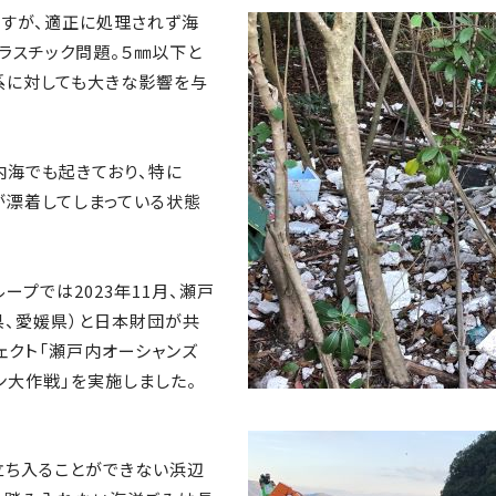
すが、適正に処理されず海
ラスチック問題。５㎜以下と
系に対しても大きな影響を与
内海でも起きており、特に
が漂着してしまっている状態
ープでは2023年11月、瀬戸
県、愛媛県）と日本財団が共
クト「瀬戸内オーシャンズ
ーン大作戦」を実施しました。
立ち入ることができない浜辺