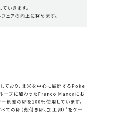
していきます。
ルフェアの向上に努めます。
用しており、北米を中心に展開するPoke
ープに加わったFranco Mancaにお
リー飼養の卵を100％使用しています。
すべての卵（殻付き卵、加工卵）²をケー