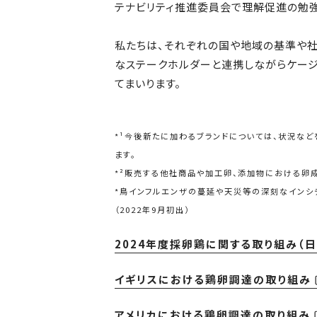
テナビリティ推進委員会で理解促進の勉強
私たちは、それぞれの国や地域の基準や社
なステークホルダーと連携しながらケージ
てまいります。
*¹今後新たに加わるブランドについては、状況な
ます。
*²販売する他社商品や加工卵、添加物における卵
*鳥インフルエンザの蔓延や天災等の深刻なインシ
（2022年9月初出）
2024年度採卵鶏に関する取り組み（日
イギリスにおける鶏卵調達の取り組み
アメリカにおける鶏卵調達の取り組み