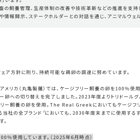
家畜の飼養管理、生産体制の改善や技術革新などの推進を支持
進や情報開示、ステークホルダーとの対話を通じ、アニマルウェ
フェア方針に則り、持続可能な鶏卵の調達に努めています。
）、アメリカ（丸亀製麺）では、ケージフリー飼養の卵を100％使
リー卵への切り替えを完了しました。2023年度よりトリドールグル
ー飼養の卵を使用。The Real Greekにおいてもケージフ
る当社の全ブランド
¹
においても、2030年度末までに使用する
す。
0％使用しています。（2025年6月時点）