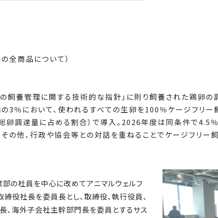
キ以外の全商品について）
の飼養管理に関する技術的な指針」に則り飼養された鶏卵の調
舗の3％において、使われるすべての生卵を100％ケージフリー
総卵調達量に占める割合）で導入。2026年度は同条件で4.5
。その他、行政や協会等との対話を重ねることでケージフリー飼
事業部の社員を中心に改めてアニマルウェルフ
表取締役社長を委員長とし、取締役、執行役員、
社長、海外子会社主幹部門長を委員とするサス