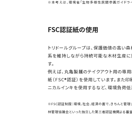
※本考えは、環境省「生物多様性民間参画ガイドライ
FSC認証紙の使用
トリドールグループは、保護価値の高い森林
系を維持しながら持続可能な木材生産に貢
す。
例えば、丸亀製麺のテイクアウト用の専
紙（FSC®認証）を使用しています。また
ニカルインキを使用するなど、環境負荷低
※FSC認証制度：環境、社会、経済の面で、きちんと管
林管理協議会といった独立した第三者認証機関よる審査