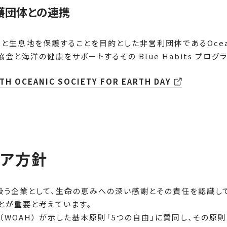
護団体との連携
息地を保護することを目的とした非営利団体であるOceanic 
会と海洋の健康をサポートするその Blue Habits プロ
H OCEANIC SOCIETY FOR EARTH DAY
ェア方針
を扱う企業として、生命の恵みへの深い感謝とその責任を認識し
とが重要と考えています。
（WOAH） が示した基本原則「5つの自由」に賛同し、その