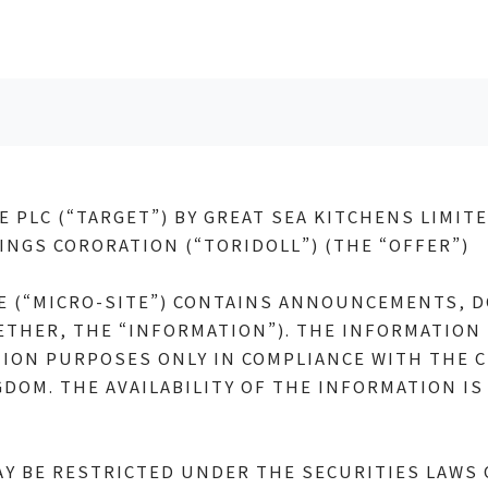
ブランド
採用情報
物件情報募集
会社情報
経営理念
ニュ
 PLC (“TARGET”) BY GREAT SEA KITCHENS LIMIT
INGS CORORATION (“TORIDOLL”) (THE “OFFER”)
念
ブランド
ニ
TE (“MICRO-SITE”) CONTAINS ANNOUNCEMENTS,
店舗一覧
PR
ETHER, THE “INFORMATION”). THE INFORMATION I
ION PURPOSES ONLY IN COMPLIANCE WITH THE C
店舗検索
IR
DOM. THE AVAILABILITY OF THE INFORMATION I
サス
DX
AY BE RESTRICTED UNDER THE SECURITIES LAWS O