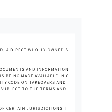
よくある質問・お問い合わせ
Language
ース
株主・投資家情報
サステナビリティ
日本語
English
简体中文
繁体中文
ED, A DIRECT WHOLLY-OWNED S
ュース
 DOCUMENTS AND INFORMATION
ニュース
S BEING MADE AVAILABLE IN G
ITY CODE ON TAKEOVERS AND
ニュース
S SUBJECT TO THE TERMS AND
テナビリティニュース
ニュース
F CERTAIN JURISDICTIONS. I