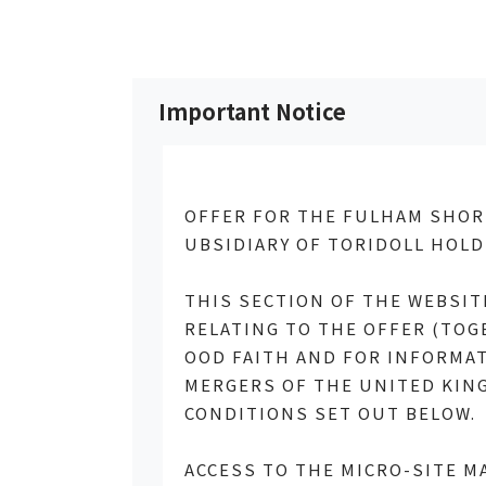
Important Notice
OFFER FOR THE FULHAM SHORE
UBSIDIARY OF TORIDOLL HOLD
会社情報
経営理
THIS SECTION OF THE WEBSI
企業倫理憲章
RELATING TO THE OFFER (TOG
OOD FAITH AND FOR INFORMAT
トリドール行動基準
MERGERS OF THE UNITED KING
定款
CONDITIONS SET OUT BELOW.
ACCESS TO THE MICRO-SITE M