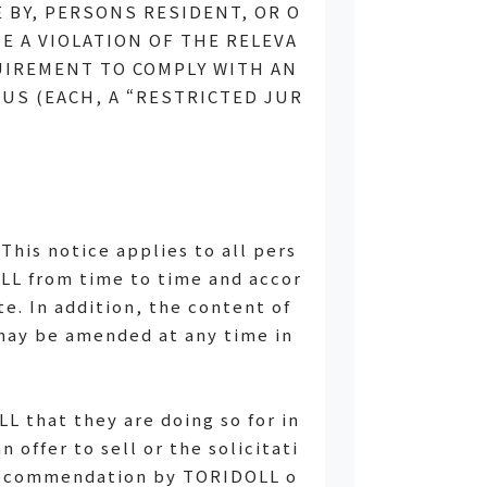
E BY, PERSONS RESIDENT, OR O
 A VIOLATION OF THE RELEVA
IRカレンダー
UIREMENT TO COMPLY WITH AN
株主通信
US (EACH, A “RESTRICTED JUR
ディスクロージャー・ポリシー
Announcement
 This notice applies to all pers
LL from time to time and accor
te. In addition, the content of
, may be amended at any time in
責任ある経営基盤の構築
 that they are doing so for in
コーポレート・ガバナンス
offer to sell or the solicitati
コンプライアンス
 a recommendation by TORIDOLL o
リスクマネジメント