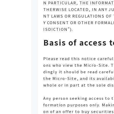
N PARTICULAR, THE INFORMATI
株主・投資家情報
THERWISE LOCATED, IN ANY J
中長期経営計画
決算
NT LAWS OR REGULATIONS OF 
ファイナンス戦略
有価
Y CONSENT OR OTHER FORMALI
デジタル
財務
ISDICTION”).
トランスフォーメーション戦略
決
Basis of access t
粟田社長が語るトリドールDX
月
DXビジョン2028
チ
トリドールのDX ～これまでとこれから～
連
Please read this notice careful
ons who view the Micro-Site. 
dingly it should be read carefu
the Micro-Site, and its availab
サステナビリティ
whole or in part at the sole d
CEOメッセージ
地球
Any person seeking access to t
ライブラリ
方
formation purposes only. Making
トリドールのサステナビリティ
気
on of an offer to buy securiti
ステークホルダーとの
資