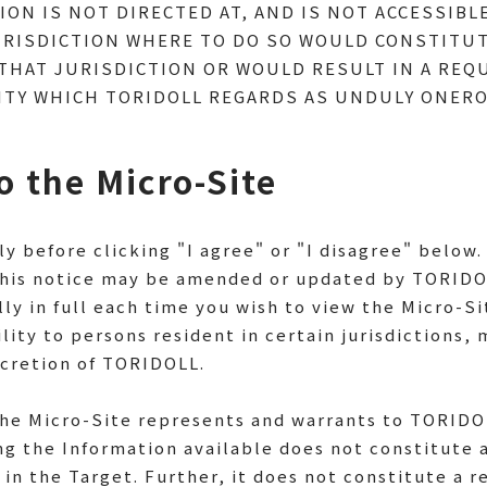
ON IS NOT DIRECTED AT, AND IS NOT ACCESSIBL
URISDICTION WHERE TO DO SO WOULD CONSTITUTE
情報
株式情報
THAT JURISDICTION OR WOULD RESULT IN A REQ
証券報告書
株式事務手続きについて
TY WHICH TORIDOLL REGARDS AS UNDULY ONERO
情報
株主総会
算レビュー
アナリストカバレッジ
o the Micro-Site
次売上高レポート
株式取扱規則
ャートジェネレーター
電子公告
結財務諸表
株主優待について
ly before clicking "I agree" or "I disagree" below.
免責事項
This notice may be amended or updated by TORIDO
lly in full each time you wish to view the Micro-Si
ility to persons resident in certain jurisdictions
iscretion of TORIDOLL.
とともに
人と社会とともに
he Micro-Site represents and warrants to TORIDOLL
針・マネジメント体制
商品・サービス
 the Information available does not constitute an 
候変動への対応
食品安全・品質
es in the Target. Further, it does not constitute
源循環に向けて
従業員のハピネス