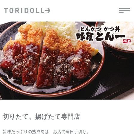
PRニュース
中長期経営計画
ライブラリ
IRニュース
決
地
方針
ファイナンス戦略
トリドールのサステナビリティ
有
気
デジタルトランス
粟田社長が語る
財
資
会社情報
フォーメーション戦略
トリドールのサステナビリティ
決
エ
粟田社長が語るトリドールDX
ステークホルダーとの
月
自
経営理念
コミュニケーション
DXビジョン2028
チ
人
トリドールのDX ～これまでとこれから～
連
ニュース
商品
人
切りたて、揚げたて専門店
株主・投資家情報
ダ
働
旨味たっぷりの熟成肉は、お店で毎日手切り。