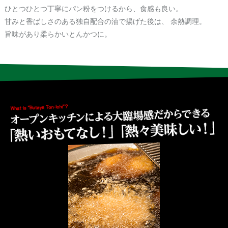
サステナビリティ
人
ひとつひとつ丁寧にパン粉をつけるから、食感も良い。
労
甘みと香ばしさのある独自配合の油で揚げた後は、 余熱調理。
サプ
旨味があり柔らかいとんかつに。
ブランド
店舗検索
社
店舗一覧
採用情報
物件情報募集
よくある質問・お問い合わせ
日本語
English
简体中文