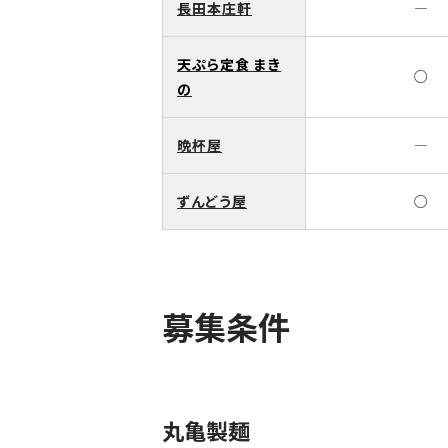
長田本庄軒
―
天ぷら定食 まき
○
の
晩杯屋
―
ずんどう屋
○
募集条件
丸亀製麺