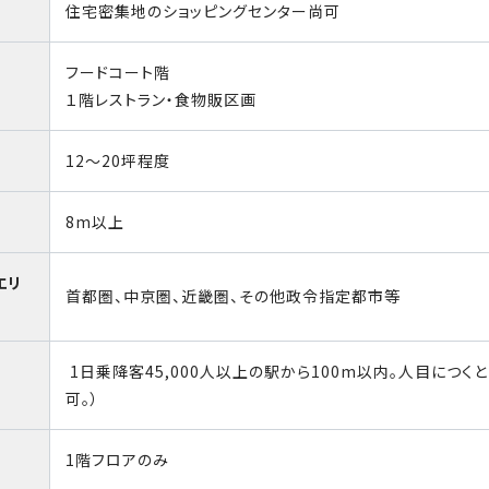
住宅密集地のショッピングセンター尚可
フードコート階
１階レストラン・食物販区画
12～20坪程度
8m以上
エリ
首都圏、中京圏、近畿圏、その他政令指定都市等
1日乗降客45,000人以上の駅から100m以内。人目につく
可。）
1階フロアのみ