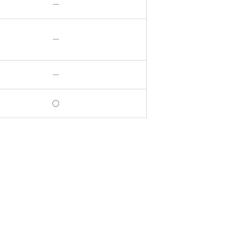
―
―
―
○