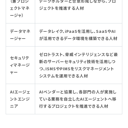
（兼プロジ
テークホルダーと合意形成しながら、プロ
ェクトマネ
ジェクトを推進する人材
ージャ）
データマネ
データレイク、iPaaSを活用し、SaaSやAI
ージャー
が活用できるデータ環境を構築できる人材
ゼロトラスト、脅威インテリジェンスなど最
セキュリテ
新のサーバーセキュリティ技術を活用しつ
ィマネージ
つ、ISMSやPIMSをリスクマネージメント
ャー
システムを運用できる人材
AIエージェ
AIベンダーと協業し、各部門の人が実施し
ントエンジ
ている業務を自立したAIエージェントへ移
ニア
行するプロジェクトを推進できる人材