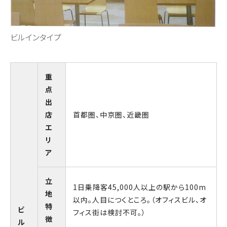
ビルインタイプ
重
点
出
店
首都圏、中京圏、近畿圏
エ
リ
ア
立
1日乗降客45,000人以上の駅から100m
地
以内。人目につくところ。（オフィスビル、オ
特
ビ
フィス街は検討不可。）
徴
ル