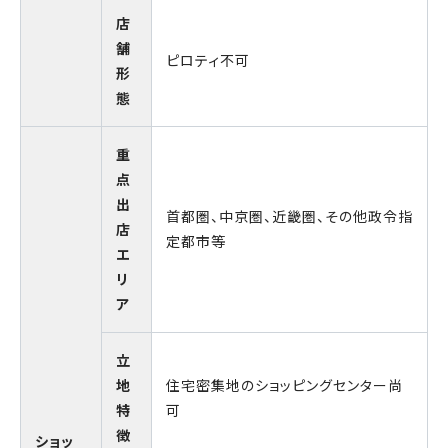
店
舗
ピロティ不可
形
態
重
点
出
首都圏、中京圏、近畿圏、その他政令指
店
定都市等
エ
リ
ア
立
地
住宅密集地のショッピングセンター尚
特
可
徴
ショッ