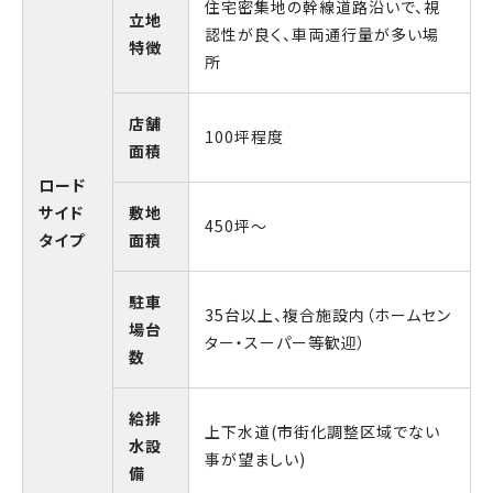
住宅密集地の幹線道路沿いで、視
立地
認性が良く、車両通行量が多い場
特徴
所
店舗
100坪程度
面積
ロード
サイド
敷地
450坪～
タイプ
面積
駐車
35台以上、複合施設内（ホームセン
場台
ター・スーパー等歓迎）
数
給排
上下水道(市街化調整区域でない
水設
事が望ましい)
備