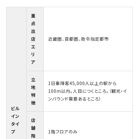
重
点
出
店
近畿圏、首都圏、政令指定都市
エ
リ
ア
立
1日乗降客45,000人以上の駅から
地
100m以内。人目につくところ。（観光・イ
特
ンバウンド需要あるところ）
徴
ビル
イン
店
タイ
舗
プ
1階フロアのみ
階