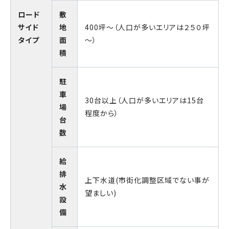
ロード
敷
サイド
地
400坪～（人口が多いエリアは２５０坪
タイプ
面
～）
積
駐
車
30台以上（人口が多いエリアは15台
場
程度から）
台
数
給
排
上下水道(市街化調整区域でない事が
水
望ましい)
設
備