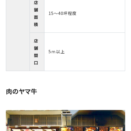
店
舗
15～40坪程度
面
積
店
舗
5ｍ以上
間
口
肉のヤマ牛