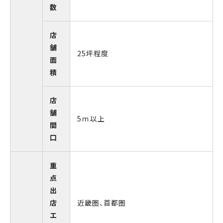
数
店
舗
25坪程度
面
積
店
舗
5ｍ以上
間
口
重
点
出
店
近畿圏、首都圏
エ