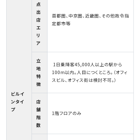
点
出
首都圏、中京圏、近畿圏、その他政令指
店
定都市等
エ
リ
ア
立
1日乗降客45,000人以上の駅から
地
100m以内。人目につくところ。（オフィ
特
スビル、オフィス街は検討不可。）
徴
ビルイ
ンタイ
店
プ
舗
1階フロアのみ
階
数