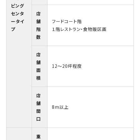
ピング
センタ
店
ータイ
舗
フードコート階
プ
階
１階レストラン・食物販区画
数
店
舗
12～20坪程度
面
積
店
舗
8m以上
間
口
重