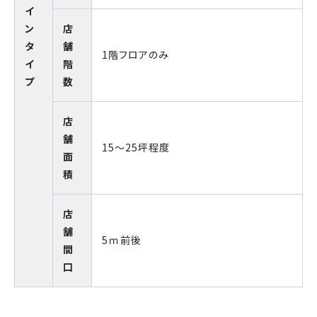
イ
ン
店
タ
舗
1階フロアのみ
イ
階
プ
数
店
舗
15～25坪程度
面
積
店
舗
5ｍ前後
間
口