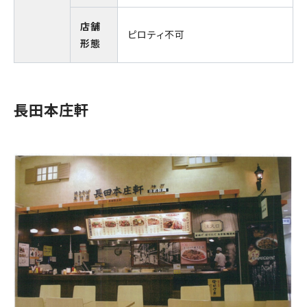
店舗
ピロティ不可
形態
長田本庄軒