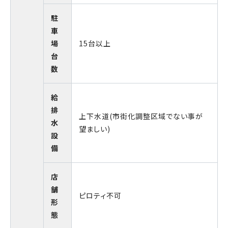
駐
車
場
15台以上
台
数
給
排
上下水道(市街化調整区域でない事が
水
望ましい)
設
備
店
舗
ピロティ不可
形
態