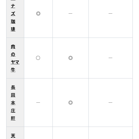
ナ
ズ
◎
―
―
珈
琲
肉
の
○
◎
―
ヤマ
牛
長
田
本
―
◎
―
庄
軒
天