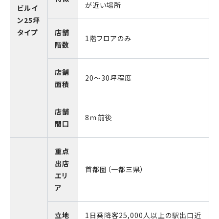
が近い場所
ビルイ
ン25坪
タイプ
店舗
1階フロアのみ
階数
店舗
20～30坪程度
面積
店舗
8ｍ前後
間口
重点
出店
首都圏（一都三県）
エリ
ア
立地
1日乗降客25,000人以上の駅出口近