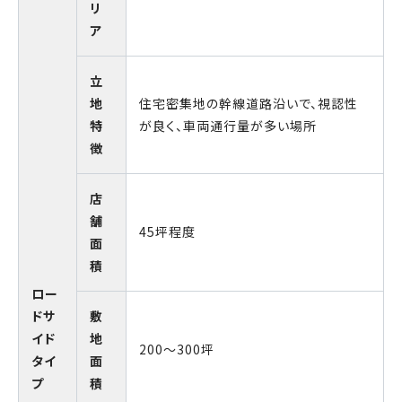
リ
ア
立
地
住宅密集地の幹線道路沿いで、視認性
特
が良く、車両通行量が多い場所
徴
店
舗
45坪程度
面
積
ロー
ドサ
敷
イド
地
200～300坪
タイ
面
プ
積