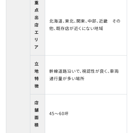
重
点
出
北海道、東北、関東、中部、近畿 その
店
他、既存店が近くにない地域
エ
リ
ア
立
地
幹線道路沿いで、視認性が良く、車両
特
通行量が多い場所
徴
店
舗
45〜60坪
面
積