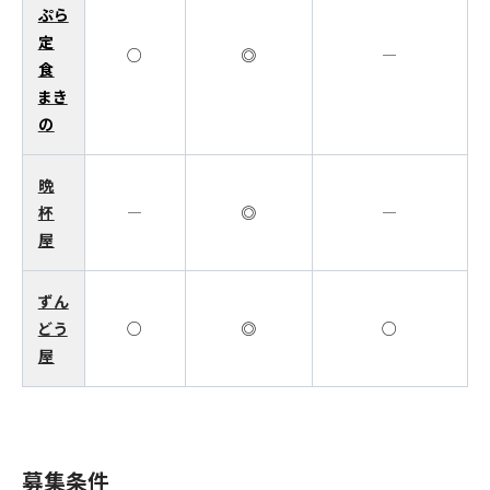
ぷら
定
○
◎
―
食
まき
の
晩
杯
―
◎
―
屋
ずん
どう
○
◎
○
屋
募集条件