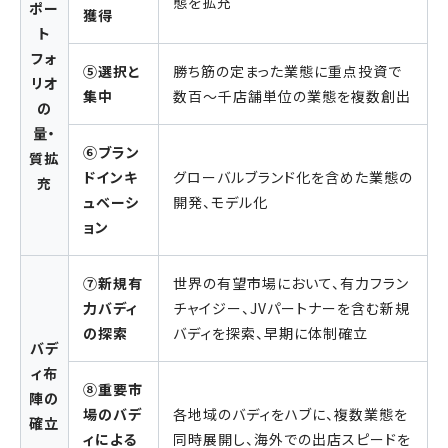
態を拡充
ポー
獲得
ト
フォ
⑤選択と
勝ち筋の定まった業態に重点投資で
リオ
集中
数百～千店舗単位の業態を複数創出
の
量・
⑥ブラン
質拡
ドインキ
グローバルブランド化を含めた業態の
充
ュベーシ
開発、モデル化
ョン
⑦新規有
世界の有望市場において、有力フラン
力バディ
チャイジー、JVパートナーを含む新規
の探索
バディを探索、早期に体制確立
バデ
ィ布
⑧重要市
陣の
場のバデ
各地域のバディをハブに、複数業態を
確立
ィによる
同時展開し、海外での出店スピードを