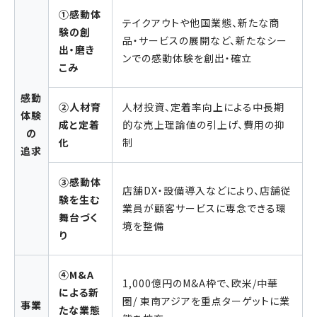
①感動体
テイクアウトや他国業態、新たな商
験の創
品・サービスの展開など、新たなシー
出・磨き
ンでの感動体験を創出・確立
こみ
感動
②人材育
人材投資、定着率向上による中長期
体験
成と定着
的な売上理論値の引上げ、費用の抑
の
化
制
追求
③感動体
店舗DX・設備導入などにより、店舗従
験を生む
業員が顧客サービスに専念できる環
舞台づく
境を整備
り
④M&A
1,000億円のM&A枠で、欧米/中華
による新
圏/ 東南アジアを重点ターゲットに業
事業
たな業態