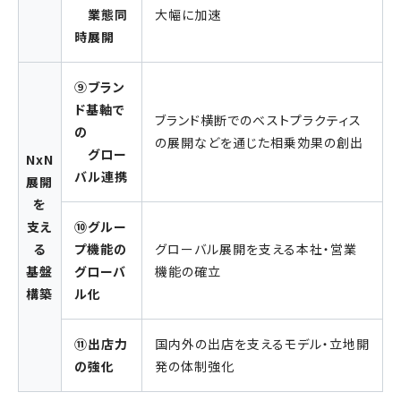
業態同
大幅に加速
時展開
⑨ブラン
ド基軸で
ブランド横断でのベストプラクティス
の
の展開などを通じた相乗効果の創出
グロー
NxN
バル連携
展開
を
支え
⑩グルー
る
プ機能の
グローバル展開を支える本社・営業
基盤
グローバ
機能の確立
構築
ル化
⑪出店力
国内外の出店を支えるモデル・立地開
の強化
発の体制強化